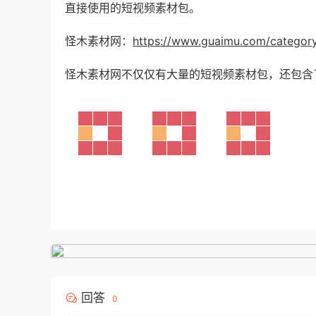
直接使用的短视频素材包。
怪木素材网：
https://www.guaimu.com/category
怪木素材网不仅仅有大量的短视频素材包，还包含
回答
0