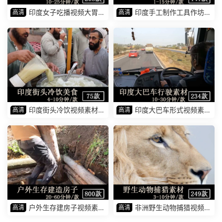
印度女子吃播视频大胃王
印度手工制作工具作坊视
高清
高清
视频素材ASMR吃播助眠
频
印度街头冷饮视频素材街
印度大巴车形式视频素材
高清
高清
头美食
车辆行驶
户外生存建房子视频素材
非洲野生动物捕猎视频素
高清
高清
木屋改造
材