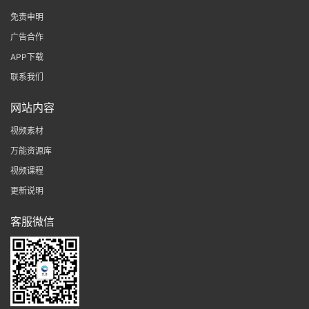
免责申明
广告合作
APP下载
联系我们
网站内容
视频素材
万能资源库
视频课程
更新说明
客服微信